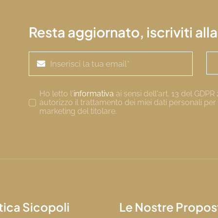
Resta aggiornato, iscriviti all
Ho letto l'
informativa
ai sensi dell'art. 13 del GDP
autorizzo il trattamento dei miei dati personali per f
marketing del titolare.
tica Sicopoli
Le Nostre Propos