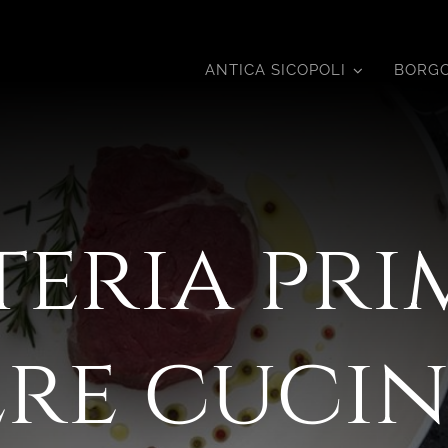
ANTICA SICOPOLI
BORGO
eria pri
ere cucin