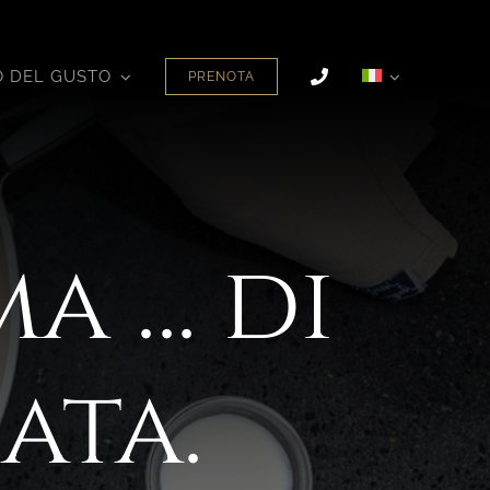
 DEL GUSTO
PRENOTA
ma … di
ata.