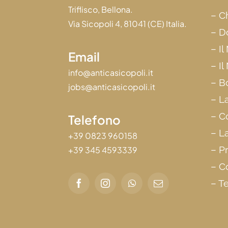
Triflisco, Bellona.
–
C
Via Sicopoli 4, 81041 (CE) Italia.
–
D
–
Il
Email
–
Il
info@anticasicopoli.it
–
B
jobs@anticasicopoli.it
–
L
–
Co
Telefono
–
L
+39 0823 960158
–
Pr
+39 345 4593339
–
Co
–
Te