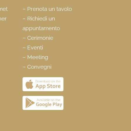
rmet
–
Prenota un tavolo
ner
–
Richiedi un
appuntamento
–
Cerimonie
–
Eventi
–
Meeting
–
Convegni