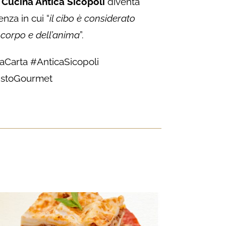
a
Cucina Antica Sicopoli
diventa
nza in cui “
il cibo è considerato
corpo e dell’anima
”.
Carta #AnticaSicopoli
istoGourmet