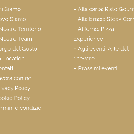
hi Siamo
–
Alla carta: Risto Gou
ove Siamo
–
Alla brace: Steak Cor
 Nostro Territorio
–
Al forno: Pizza
 Nostro Team
Experience
orgo del Gusto
–
Agli eventi: Arte del
a Location
ricevere
ntatti
–
Prossimi eventi
avora con noi
ivacy Policy
okie Policy
rmini e condizioni