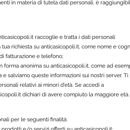
ti in materia di tutela dati personali, è raggiungibi
ticasicopoli.it raccoglie e tratta i dati personali
 tua richiesta su anticasicopoli.it, come nome e co
 di fatturazione e telefono;
in forma anonima su anticasicopoli.it, come ad esem
a e salviamo queste informazioni sui nostri server. Ti
rsonali relativi ai minori d’età. Se accedi a
icasicopoli.it dichiari di avere compiuto la maggiore età.
onali per le seguenti finalità:
odotti e/o servizi offerti su anticasicopoli.it;