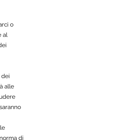
arci o
 al
dei
 dei
à alle
ludere
 saranno
le
 norma di