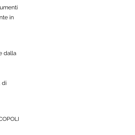
trumenti
nte in
e dalla
 di
SICOPOLI