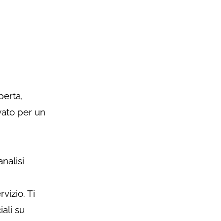
perta,
vato per un
nalisi
vizio. Ti
ali su