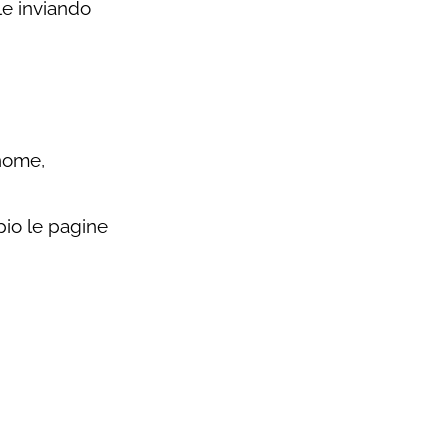
le inviando
gnome,
pio le pagine