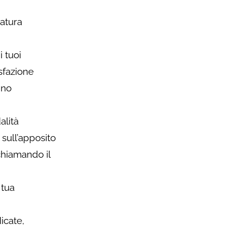
natura
i tuoi
sfazione
nno
alità
sull’apposito
chiamando il
 tua
icate,