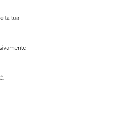
e la tua
lusivamente
tà