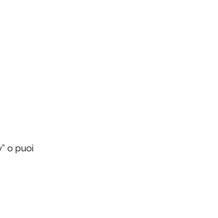
y” o puoi