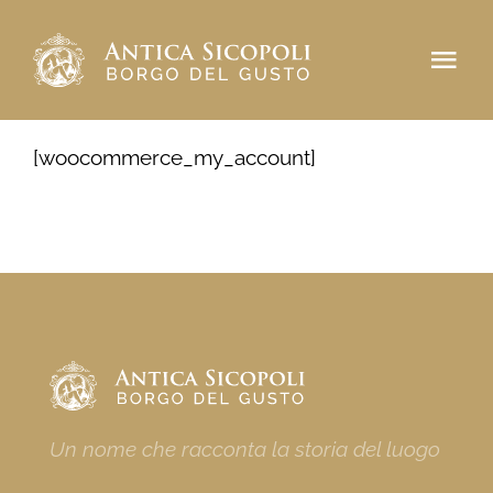
Salta
al
Tog
contenuto
Navi
Antica Sicopoli
[woocommerce_my_account]
Borgo del Gusto
Prenota
CONTATTI
Un nome che racconta la storia del luogo