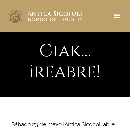
Skip
to
Tog
content
Navi
Nuestra historia
Ciak…
Borgo del Gusto
¡reabre!
Reservar una mesa
CONTACTE CON
Sábado 23 de mayo ¡Antica Sicopoli abre