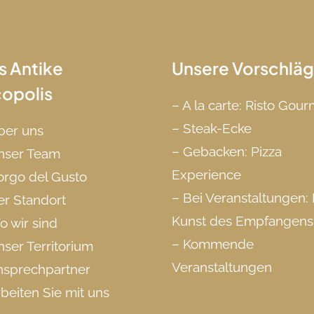
s Antike
Unsere Vorschlä
copolis
–
A la carte: Risto Gou
–
Steak-Ecke
ber uns
–
Gebacken: Pizza
nser Team
Experience
orgo del Gusto
–
Bei Veranstaltungen: 
er Standort
Kunst des Empfangens
 wir sind
–
Kommende
ser Territorium
Veranstaltungen
nsprechpartner
beiten Sie mit uns