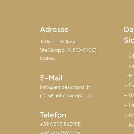
Adresse
Da
Si
Triflisco, Bellona.
Via Sicopoli 4, 81041 (CE)
–
Ü
Italien.
–
U
–
B
E-Mail
–
D
info@anticasicopoli.it
–
Wo
jobs@anticasicopoli.it
–
Un
Telefon
–
A
+39 0823 960158
–
Ar
+39 345 4593339